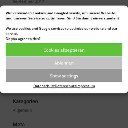
September 2017
August 2017
Wir verwenden Cookies und Google-Dienste, um unsere Website
und unseren Service zu optimieren. Sind Sie damit einverstanden?
Juli 2017
Juni 2017
We use cookies and Google services to optimize our website and our
service.
Mai 2017
Do you agree to this?
April 2017
Cookies akzeptieren
März 2017
Februar 2017
Ablehnen
Januar 2017
Show settings
Dezember 2016
Datenschutz
Datenschutz
Impressum
November 2016
Kategorien
Allgemein
Meta