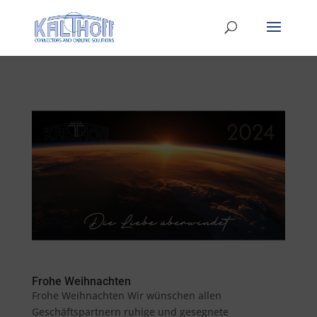
Frohe Weihnachten
Frohe Weihnachten Wir wünschen allen
Geschäftspartnern ruhige und gesegnete