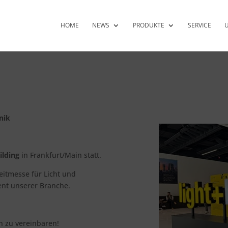
HOME
NEWS
PRODUKTE
SERVICE
nik
ilding
in Frankfurt/Main statt.
tleitmesse für Licht und
nt unserer Branche.
n zu vereinbaren!