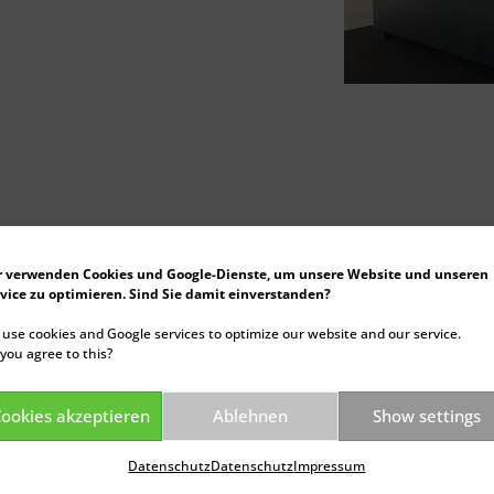
r verwenden Cookies und Google-Dienste, um unsere Website und unseren
vice zu optimieren. Sind Sie damit einverstanden?
+49 (0)2355 5084-50 •
info@kalthoff-elektro.de
• © 
use cookies and Google services to optimize our website and our service.
you agree to this?
rnehmen
Produkte
ookies akzeptieren
Ablehnen
Show settings
uns
Stecken und Anschließen
ophie
Verlängern und Verteilen
Datenschutz
Datenschutz
Impressum