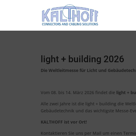
light + building 2026
Die Weltleitmesse für Licht und Gebäudetech
Vom 08. bis 14. März 2026 findet die
light + bu
Alle zwei Jahre ist die light + building die Wel
Gebäudetechnik und das wichtigste Messe-Eve
KALTHOFF ist vor Ort!
Kontaktieren Sie uns per Mail um einen Termi