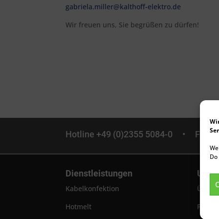
gabriela.miller@kalthoff-elektro.de
Wir freuen uns, Sie begrüßen zu dürfen!
Wi
Ser
Hotline +49 (0)2355 5084-0 •
Fax 
We 
Do 
Dienstleistungen
Unte
C
Kabelkonfektion
Über 
Hotmelt
Philos