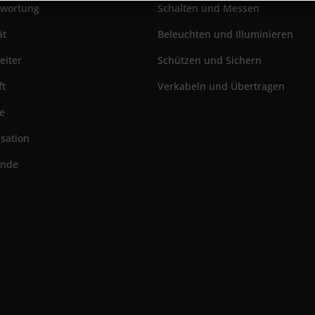
twortung
Schalten und Messen
ät
Beleuchten und Illuminieren
eiter
Schützen und Sichern
ft
Verkabeln und Übertragen
ie
sation
ünde