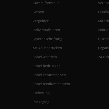
Gummiformteile
Veran
Farben
Qualit
Vergolden
Mitarb
Individualisieren
Zukun
Laserbeschriftung
Histor
Artikel bedrucken
Organi
Kabel wendeln
24 Gr
Kabel bedrucken
Kabel kennzeichnen
Kabel textilummanteln
Codierung
Packaging