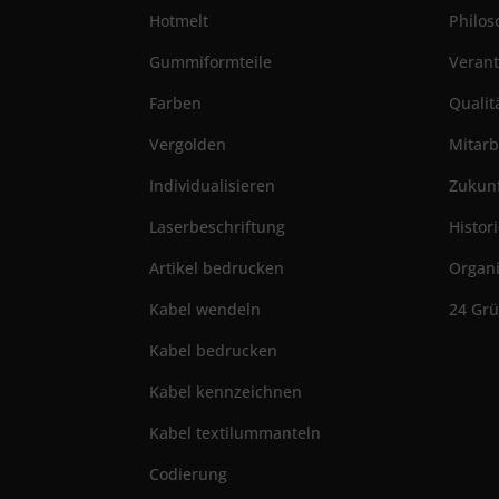
Hotmelt
Philos
Gummiformteile
Veran
Farben
Qualit
Vergolden
Mitarb
Individualisieren
Zukun
Laserbeschriftung
Histor
Artikel bedrucken
Organi
Kabel wendeln
24 Gr
Kabel bedrucken
Kabel kennzeichnen
Kabel textilummanteln
Codierung