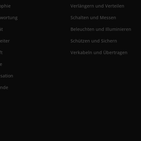
ophie
Verlängern und Verteilen
twortung
Schalten und Messen
ät
Beleuchten und Illuminieren
eiter
Schützen und Sichern
ft
Verkabeln und Übertragen
ie
sation
ünde