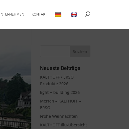
UNTERNEHMEN
KONTAKT
Neueste Beiträge
KALTHOFF / ERSO
Produkte 2026
light + building 2026
Merten – KALTHOFF –
ERSO
Frohe Weihnachten
KALTHOFF Illu-Übersicht