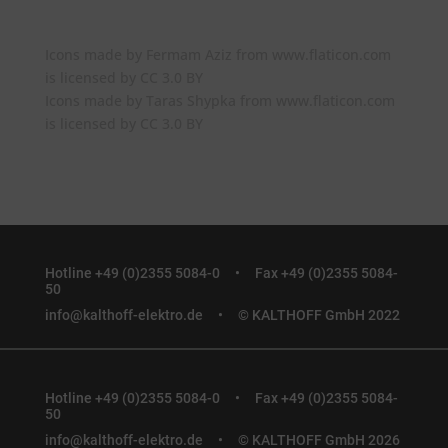
Icons made by
Fermam Aziz
from
www.flaticon.com
is licensed by
CC 3.0 BY
Icons made by
Taras Shypka
from
www.flaticon.com
is licensed by
CC 3.0 BY
Hotline +49 (0)2355 5084-0 •
Fax +49 (0)2355 5084-
50
info@kalthoff-elektro.de
• © KALTHOFF GmbH 2022
Hotline +49 (0)2355 5084-0 •
Fax +49 (0)2355 5084-
50
info@kalthoff-elektro.de
• © KALTHOFF GmbH 2026