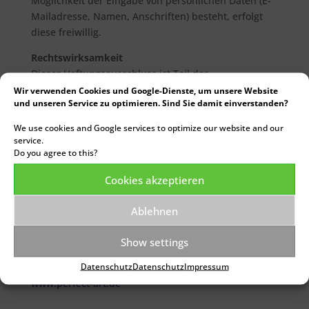
Möglichkeit der Eingabe von persönlichen Daten (E-
Mailadresse, Namen, Anschriften) besteht, erfolgt
diese freiwillig.
Rechtswirksamkeit
Dieser Haftungsausschluss ist Teil des
Internetangebotes. Sofern einzelne Formulierungen
Wir verwenden Cookies und Google-Dienste, um unsere Website
und unseren Service zu optimieren. Sind Sie damit einverstanden?
oder Teile dieses Textes der geltenden Rechtslage
nicht mehr oder nicht mehr vollständig entsprechen,
We use cookies and Google services to optimize our website and our
bleiben die übrigen Teile dieser Erklärung davon
service.
unberührt.
Do you agree to this?
Cookies akzeptieren
Gestaltung und Umsetzung:
Ablehnen
Perfect Art
info@perfect-art.de
Show settings
Maibaumstraße 71b
Datenschutz
Datenschutz
Impressum
58840 Plettenberg
www.perfect-art.de