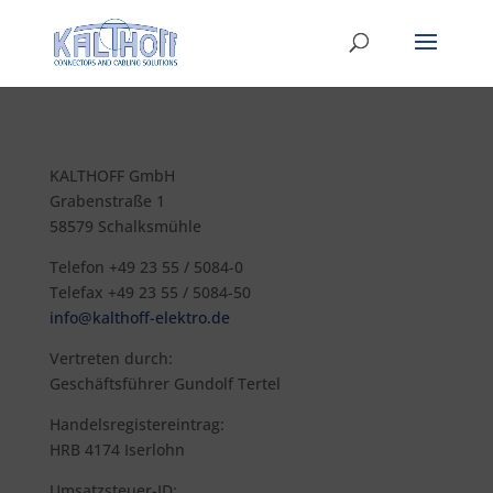
KALTHOFF GmbH
Grabenstraße 1
58579 Schalksmühle
Telefon +49 23 55 / 5084-0
Telefax +49 23 55 / 5084-50
info@kalthoff-elektro.de
Vertreten durch:
Geschäftsführer Gundolf Tertel
Handelsregistereintrag:
HRB 4174 Iserlohn
Umsatzsteuer-ID: