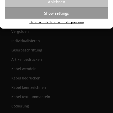
Ablehnen
Hotmelt
Gummiformteile
Show settings
Farben
Datenschutz
Datenschutz
Impressum
Vergolden
Individualisieren
Laserbeschriftung
Artikel bedrucken
Kabel wendeln
Kabel bedrucken
Kabel kennzeichnen
Kabel textilummanteln
Codierung