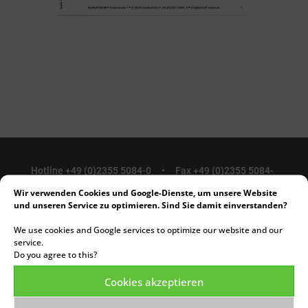
Hotline +49 (0)2355 5084-0 •
Fax +49 (0)2355 5084-
50
Wir verwenden Cookies und Google-Dienste, um unsere Website
info@kalthoff-elektro.de
• © KALTHOFF GmbH 2026
und unseren Service zu optimieren. Sind Sie damit einverstanden?
We use cookies and Google services to optimize our website and our
service.
Do you agree to this?
Dienstleistungen
Cookies akzeptieren
Kabelkonfektion