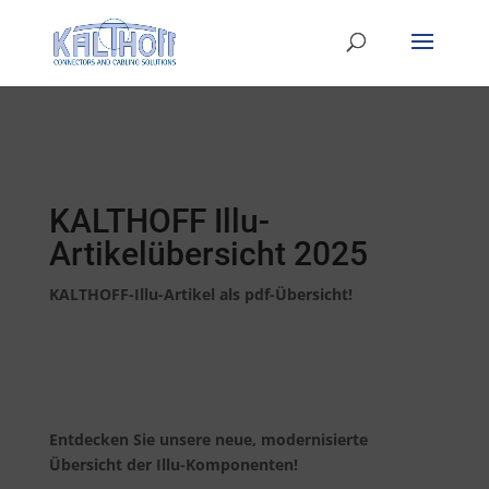
KALTHOFF Illu-
Artikelübersicht 2025
KALTHOFF-Illu-Artikel als pdf-Übersicht!
Entdecken Sie unsere neue, modernisierte
Übersicht der Illu-Komponenten!